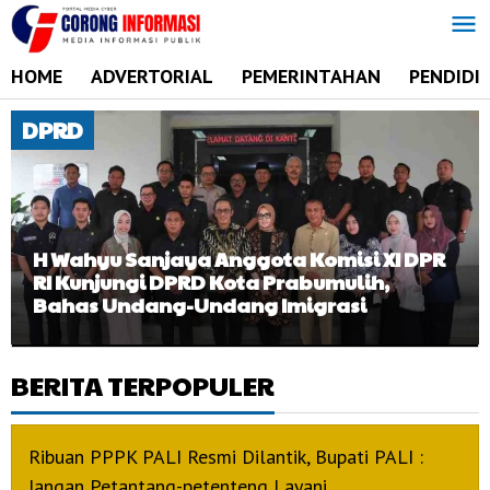
Lewati
ke
konten
HOME
ADVERTORIAL
PEMERINTAHAN
PENDIDI
DPRD
H Wahyu Sanjaya Anggota Komisi XI DPR
RI Kunjungi DPRD Kota Prabumulih,
Bahas Undang-Undang Imigrasi
BERITA
,
BERITA TERPOPULER
DPRD
,
POLITIK
,
SUMBAGSEL
Ribuan PPPK PALI Resmi Dilantik, Bupati PALI :
29
Jangan Petantang-petenteng Layani…
Mei