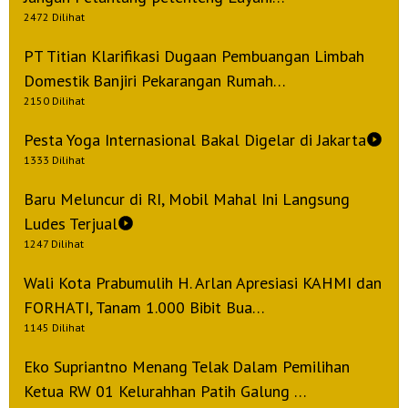
2025
2472 Dilihat
oleh
admin
PT Titian Klarifikasi Dugaan Pembuangan Limbah
Domestik Banjiri Pekarangan Rumah…
2150 Dilihat
Pesta Yoga Internasional Bakal Digelar di Jakarta
1333 Dilihat
Baru Meluncur di RI, Mobil Mahal Ini Langsung
Ludes Terjual
1247 Dilihat
Wali Kota Prabumulih H. Arlan Apresiasi KAHMI dan
FORHATI, Tanam 1.000 Bibit Bua…
1145 Dilihat
Eko Supriantno Menang Telak Dalam Pemilihan
Ketua RW 01 Kelurahhan Patih Galung …