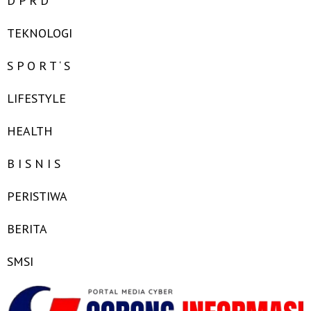
D P R D
TEKNOLOGI
S P O R T ‘ S
LIFESTYLE
HEALTH
B I S N I S
PERISTIWA
BERITA
SMSI