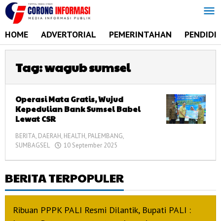
Lewati
ke
konten
HOME
ADVERTORIAL
PEMERINTAHAN
PENDIDI
Tag:
wagub sumsel
Operasi Mata Gratis, Wujud
Kepedulian Bank Sumsel Babel
Lewat CSR
BERITA
,
DAERAH
,
HEALTH
,
PALEMBANG
,
SUMBAGSEL
10 September 2025
oleh
admin
BERITA TERPOPULER
Ribuan PPPK PALI Resmi Dilantik, Bupati PALI :