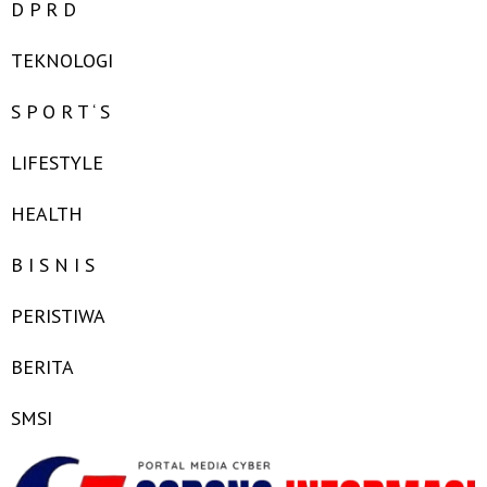
D P R D
TEKNOLOGI
S P O R T ‘ S
LIFESTYLE
HEALTH
B I S N I S
PERISTIWA
BERITA
SMSI