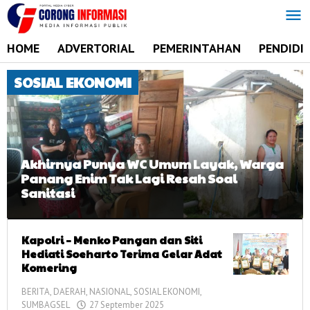
Lewati
ke
konten
HOME
ADVERTORIAL
PEMERINTAHAN
PENDIDI
SOSIAL EKONOMI
Akhirnya Punya WC Umum Layak, Warga
Panang Enim Tak Lagi Resah Soal
Sanitasi
BERITA
,
Kapolri – Menko Pangan dan Siti
DAERAH
,
Hediati Soeharto Terima Gelar Adat
MUARA
Komering
ENIM
,
SOSIAL
BERITA
,
DAERAH
,
NASIONAL
,
SOSIAL EKONOMI
,
EKONOMI
SUMBAGSEL
27 September 2025
oleh