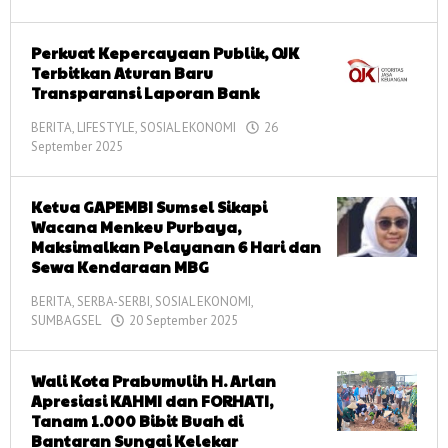
admin
27
September
Perkuat Kepercayaan Publik, OJK
2025
oleh
Terbitkan Aturan Baru
admin
Transparansi Laporan Bank
BERITA
,
LIFESTYLE
,
SOSIAL EKONOMI
26
September 2025
oleh
admin
Ketua GAPEMBI Sumsel Sikapi
Wacana Menkeu Purbaya,
Maksimalkan Pelayanan 6 Hari dan
Sewa Kendaraan MBG
BERITA
,
SERBA-SERBI
,
SOSIAL EKONOMI
,
SUMBAGSEL
20 September 2025
oleh
admin
Wali Kota Prabumulih H. Arlan
Apresiasi KAHMI dan FORHATI,
Tanam 1.000 Bibit Buah di
Bantaran Sungai Kelekar