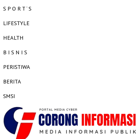
S P O R T ‘ S
LIFESTYLE
HEALTH
B I S N I S
PERISTIWA
BERITA
SMSI