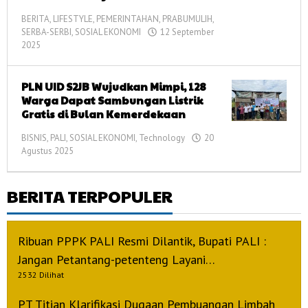
BERITA
,
LIFESTYLE
,
PEMERINTAHAN
,
PRABUMULIH
,
SERBA-SERBI
,
SOSIAL EKONOMI
12 September
2025
oleh
admin
PLN UID S2JB Wujudkan Mimpi, 128
Warga Dapat Sambungan Listrik
Gratis di Bulan Kemerdekaan
BISNIS
,
PALI
,
SOSIAL EKONOMI
,
Technology
20
Agustus 2025
oleh
admin
BERITA TERPOPULER
Ribuan PPPK PALI Resmi Dilantik, Bupati PALI :
Jangan Petantang-petenteng Layani…
2532 Dilihat
PT Titian Klarifikasi Dugaan Pembuangan Limbah