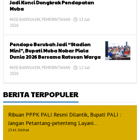
Jadi Kunci Dongkrak Pendapatan
Muba
MUSI BANYUASIN
,
PEMERINTAHAN
13 Juli
2026
oleh
corong
informasi
Pendopo Berubah Jadi “Stadion
Mini”, Bupati Muba Nobar Piala
Dunia 2026 Bersama Ratusan Warga
MUSI BANYUASIN
,
PEMERINTAHAN
12 Juli
2026
oleh
corong
informasi
BERITA TERPOPULER
Ribuan PPPK PALI Resmi Dilantik, Bupati PALI :
Jangan Petantang-petenteng Layani…
2541 Dilihat