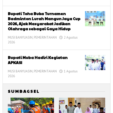
corong
informasi
Bupati Toha Buka Turnamen
Badminton Lurah Mangun Jaya Cup
2026, Ajak Masyarakat Jadikan
Olahraga sebagai Gaya Hidup
MUSI BANYUASIN
,
PEMERINTAHAN
2 Agustus
2026
oleh
corong
informasi
Bupati Muba Hadiri Kegiatan
APKASI
MUSI BANYUASIN
,
PEMERINTAHAN
1 Agustus
2026
oleh
corong
informasi
S U M B A G S E L