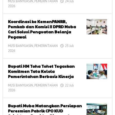
MUSI BANYUASIN
,
PEMERINTAHAN
24 Juli
2026
oleh
corong
informasi
Koordinasi ke KemenPANRB,
Pemkab dan Komisi II DPRD Muba
Cari Solusi Penguatan Belanja
Pegawai
MUSI BANYUASIN
,
PEMERINTAHAN
23 Juli
2026
oleh
corong
informasi
Bupati HM Toha Tohet Tegaskan
Komitmen Tata Kelola
Pemerintahan Berbasis Kinerja
MUSI BANYUASIN
,
PEMERINTAHAN
22 Juli
2026
oleh
corong
informasi
Bupati Muba Matangkan Persiapan
Peresmian Pabrik CPO KUD