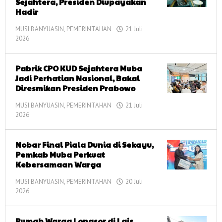
Sejahtera, Presiden Diupayakan
Hadir
MUSI BANYUASIN
,
PEMERINTAHAN
21 Juli
2026
oleh
corong
informasi
Pabrik CPO KUD Sejahtera Muba
Jadi Perhatian Nasional, Bakal
Diresmikan Presiden Prabowo
MUSI BANYUASIN
,
PEMERINTAHAN
21 Juli
2026
oleh
corong
informasi
Nobar Final Piala Dunia di Sekayu,
Pemkab Muba Perkuat
Kebersamaan Warga
MUSI BANYUASIN
,
PEMERINTAHAN
20 Juli
2026
oleh
corong
informasi
Rumah Warga Longsor di Lais,