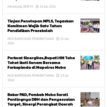
Advertorial
,
BERITA
16 Juli 2026
oleh
corong
informasi
Tinjau Penutupan MPLS, Tegaskan
Komitmen Wajib Satu Tahun
Pendidikan Prasekolah
MUSI BANYUASIN
,
PEMERINTAHAN
15 Juli
2026
oleh
corong
informasi
Perkuat Sinergitas,Bupati HM Toha
Tohet ikuti Senam Bersama
Forkopimda di Mapolres Muba
MUSI BANYUASIN
,
PEMERINTAHAN
14 Juli
2026
oleh
corong
informasi
Rakor PAD, Pemkab Muba Soroti
Pentingnya DBH dan Penyesuaian
Target, Sinergi Perangkat Daerah