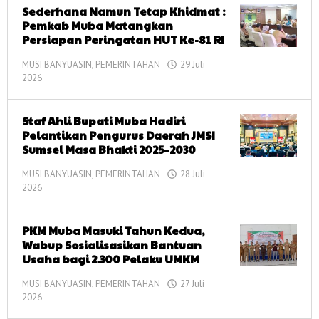
Sederhana Namun Tetap Khidmat :
Pemkab Muba Matangkan
Persiapan Peringatan HUT Ke-81 RI
MUSI BANYUASIN
,
PEMERINTAHAN
29 Juli
2026
oleh
corong
informasi
Staf Ahli Bupati Muba Hadiri
Pelantikan Pengurus Daerah JMSI
Sumsel Masa Bhakti 2025–2030
MUSI BANYUASIN
,
PEMERINTAHAN
28 Juli
2026
oleh
corong
informasi
PKM Muba Masuki Tahun Kedua,
Wabup Sosialisasikan Bantuan
Usaha bagi 2.300 Pelaku UMKM
MUSI BANYUASIN
,
PEMERINTAHAN
27 Juli
2026
oleh
corong