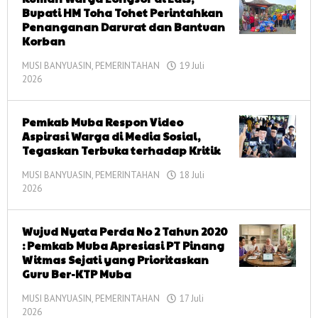
Bupati HM Toha Tohet Perintahkan
Penanganan Darurat dan Bantuan
Korban
MUSI BANYUASIN
,
PEMERINTAHAN
19 Juli
2026
oleh
corong
informasi
Pemkab Muba Respon Video
Aspirasi Warga di Media Sosial,
Tegaskan Terbuka terhadap Kritik
MUSI BANYUASIN
,
PEMERINTAHAN
18 Juli
2026
oleh
corong
informasi
Wujud Nyata Perda No 2 Tahun 2020
: Pemkab Muba Apresiasi PT Pinang
Witmas Sejati yang Prioritaskan
Guru Ber-KTP Muba
MUSI BANYUASIN
,
PEMERINTAHAN
17 Juli
2026
oleh