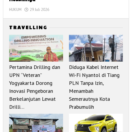
HUKUM
29 Juli 2026
oleh
corong
informasi
T R A V E L L I N G
Pertamina Drilling dan
Diduga Kabel Internet
UPN “Veteran”
Wi-Fi Nyantol di Tiang
Yogyakarta Dorong
PLN Tanpa Izin,
Inovasi Pengeboran
Menambah
Berkelanjutan Lewat
Semerautnya Kota
Drilli…
Prabumulih