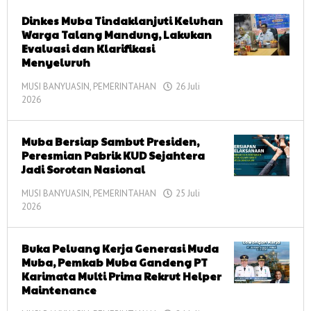
informasi
Dinkes Muba Tindaklanjuti Keluhan
Warga Talang Mandung, Lakukan
Evaluasi dan Klarifikasi
Menyeluruh
MUSI BANYUASIN
,
PEMERINTAHAN
26 Juli
2026
oleh
corong
informasi
Muba Bersiap Sambut Presiden,
Peresmian Pabrik KUD Sejahtera
Jadi Sorotan Nasional
MUSI BANYUASIN
,
PEMERINTAHAN
25 Juli
2026
oleh
corong
informasi
Buka Peluang Kerja Generasi Muda
Muba, Pemkab Muba Gandeng PT
Karimata Multi Prima Rekrut Helper
Maintenance