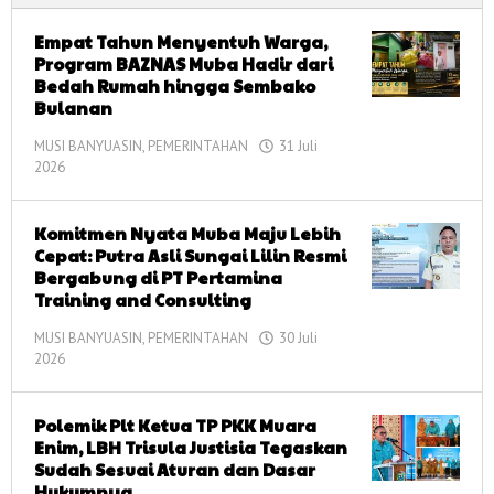
Empat Tahun Menyentuh Warga,
Program BAZNAS Muba Hadir dari
Bedah Rumah hingga Sembako
Bulanan
MUSI BANYUASIN
,
PEMERINTAHAN
31 Juli
2026
oleh
corong
informasi
Komitmen Nyata Muba Maju Lebih
Cepat: Putra Asli Sungai Lilin Resmi
Bergabung di PT Pertamina
Training and Consulting
MUSI BANYUASIN
,
PEMERINTAHAN
30 Juli
2026
oleh
corong
informasi
Polemik Plt Ketua TP PKK Muara
Enim, LBH Trisula Justisia Tegaskan
Sudah Sesuai Aturan dan Dasar
Hukumnya