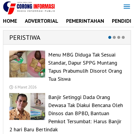
Lewati
ke
konten
HOME
ADVERTORIAL
PEMERINTAHAN
PENDIDI
PERISTIWA
Menu MBG Diduga Tak Sesuai
Standar, Dapur SPPG Muntang
Tapus Prabumulih Disorot Orang
Tua Siswa
6 Maret 2026
Banjir Setinggi Dada Orang
Dewasa Tak Diakui Bencana Oleh
Dinsos dan BPBD, Bantuan
Pemkot Tersumbat: Harus Banjir
2 hari Baru Bertindak