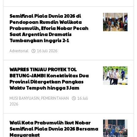
corong
informasi
Semifinal Piala Dunia 2026 di
Pendopoan Rumdin Walikota
Prabumulih, Eforia Nobar Pecah
Saat Argentina Dramatis
Tumbangkan Inggris 2-1
Advertorial
16 Juli 2026
oleh
corong
informasi
WAPRES TINJAU PROYEK TOL
BETUNG–JAMBI Konektivitas Dua
Provinsi Ditargetkan Pangkas
Waktu Tempuh hingga 3 Jam
MUSI BANYUASIN
,
PEMERINTAHAN
16 Juli
2026
oleh
corong
informasi
Wali Kota Prabumulih Ikut Nobar
Semifinal Piala Dunia 2026 Bersama
Masyarakat