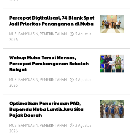
corong
informasi
Percepat Digitalisasi, 74 Blank Spot
Jadi Prioritas Penanganan di Muba
MUSI BANYUASIN
,
PEMERINTAHAN
5 Agustus
2026
oleh
corong
informasi
Wabup Muba Temui Mensos,
Percepat Pembangunan Sekolah
Rakyat
MUSI BANYUASIN
,
PEMERINTAHAN
4 Agustus
2026
oleh
corong
informasi
Optimalkan Penerimaan PAD,
Bapenda Muba Lantik Juru Sita
Pajak Daerah
MUSI BANYUASIN
,
PEMERINTAHAN
3 Agustus
2026
oleh