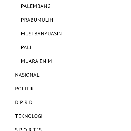
PALEMBANG
PRABUMULIH
MUSI BANYUASIN
PALI
MUARA ENIM
NASIONAL
POLITIK
D P R D
TEKNOLOGI
S P O R T ‘ S