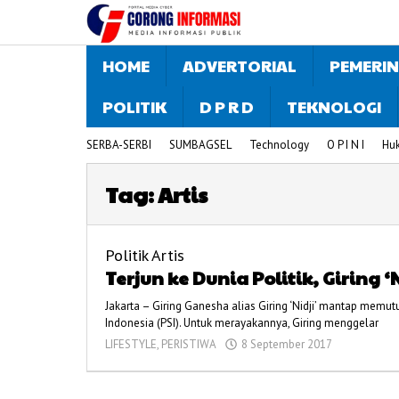
Lewati
ke
konten
HOME
ADVERTORIAL
PEMERI
POLITIK
D P R D
TEKNOLOGI
SERBA-SERBI
SUMBAGSEL
Technology
O P I N I
Hu
Tag:
Artis
Politik Artis
Terjun ke Dunia Politik, Giring
Jakarta – Giring Ganesha alias Giring ‘Nidji’ mantap memutus
Indonesia (PSI). Untuk merayakannya, Giring menggelar
LIFESTYLE
,
PERISTIWA
8 September 2017
oleh
admin