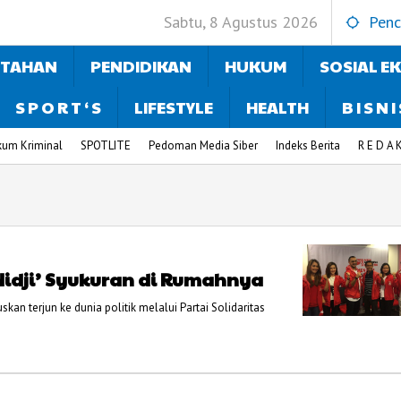
Sabtu, 8 Agustus 2026
Penc
NTAHAN
PENDIDIKAN
HUKUM
SOSIAL E
S P O R T ‘ S
LIFESTYLE
HEALTH
B I S N I
kum Kriminal
SPOTLITE
Pedoman Media Siber
Indeks Berita
R E D A K
 ‘Nidji’ Syukuran di Rumahnya
kan terjun ke dunia politik melalui Partai Solidaritas