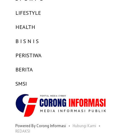
LIFESTYLE
HEALTH
B I S N I S
PERISTIWA
BERITA
SMSI
Powered By Corong Informasi
Hubungi Kami
REDAKSI