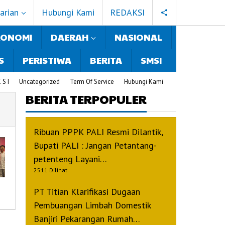
arian
Hubungi Kami
REDAKSI
KONOMI
DAERAH
NASIONAL
 S
PERISTIWA
BERITA
SMSI
 S I
Uncategorized
Term Of Service
Hubungi Kami
BERITA TERPOPULER
Ribuan PPPK PALI Resmi Dilantik,
Bupati PALI : Jangan Petantang-
petenteng Layani…
2511 Dilihat
PT Titian Klarifikasi Dugaan
Pembuangan Limbah Domestik
Banjiri Pekarangan Rumah…