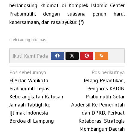
berlangsung khidmat di Komplek Islamic Center
Prabumulih, dengan suasana penuh haru,
kebersamaan, dan rasa syukur.
(*)
oleh
corong informasi
Ikuti Kami Pada
Navigasi
Pos sebelumnya
Pos berikutnya
pos
H Arlan Walikota
Jelang Pelantikan,
Prabumulih Lepas
Pengurus KADIN
Keberangkatan Ratusan
Prabumulih Gelar
Jamaah Tabligh ke
Audensii Ke Pemerintah
Ijtimak Indonesia
dan DPRD, Perkuat
Berdoa di Lampung
Kolaborasi Strategis
Membangun Daerah