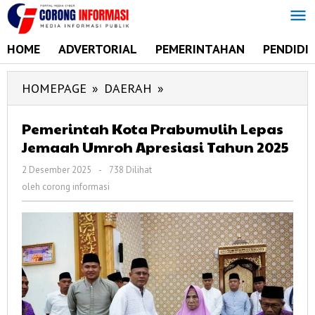
Lewati
ke
konten
HOME
ADVERTORIAL
PEMERINTAHAN
PENDIDI
HOMEPAGE
»
DAERAH
»
Pemerintah
Kota
Prabumulih
Pemerintah Kota Prabumulih Lepas
Jemaah Umroh Apresiasi Tahun 2025
Lepas
Jemaah
2 Desember 2025
oleh
-
738 Dilihat
Umroh
corong
oleh
corong informasi
informasi
Apresiasi
Tahun
2025