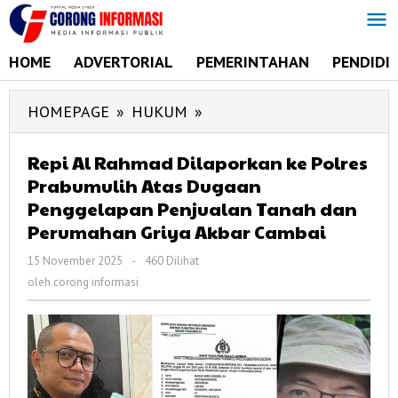
Lewati
ke
konten
HOME
ADVERTORIAL
PEMERINTAHAN
PENDIDI
HOMEPAGE
»
HUKUM
»
Repi
Al
Rahmad
Repi Al Rahmad Dilaporkan ke Polres
Prabumulih Atas Dugaan
Dilaporkan
Penggelapan Penjualan Tanah dan
ke
Perumahan Griya Akbar Cambai
Polres
Prabumulih
15 November 2025
oleh
-
460 Dilihat
Atas
corong
oleh
corong informasi
informasi
Dugaan
Penggelapan
Penjualan
Tanah