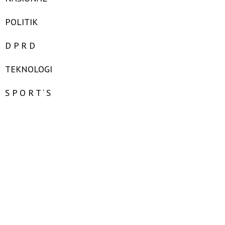
POLITIK
D P R D
TEKNOLOGI
S P O R T ‘ S
LIFESTYLE
HEALTH
B I S N I S
PERISTIWA
BERITA