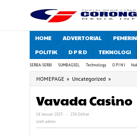
Lewati
ke
konten
HOME
ADVERTORIAL
PEMERI
POLITIK
D P R D
TEKNOLOGI
SERBA-SERBI
SUMBAGSEL
Technology
O P I N I
Hu
HOMEPAGE
»
Uncategorized
»
Vavada
Casino
Vavada Casino
18 Januari 2023
oleh
-
236 Dilihat
admin
oleh
admin