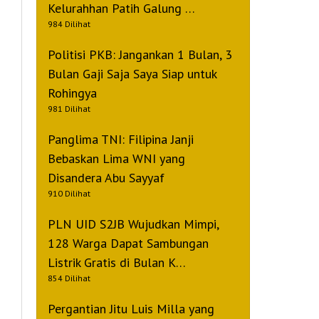
Kelurahhan Patih Galung …
984 Dilihat
Politisi PKB: Jangankan 1 Bulan, 3
Bulan Gaji Saja Saya Siap untuk
Rohingya
981 Dilihat
Panglima TNI: Filipina Janji
Bebaskan Lima WNI yang
Disandera Abu Sayyaf
910 Dilihat
PLN UID S2JB Wujudkan Mimpi,
128 Warga Dapat Sambungan
Listrik Gratis di Bulan K…
854 Dilihat
Pergantian Jitu Luis Milla yang