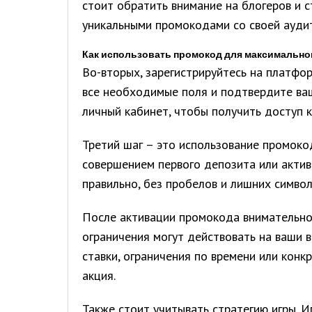
стоит обратить внимание на блогеров и 
уникальными промокодами со своей ауди
Как использовать промокод для максимальн
Во-вторых, зарегистрируйтесь на платфор
все необходимые поля и подтвердите ваш
личный кабинет, чтобы получить доступ 
Третий шаг – это использование промоко
совершением первого депозита или актив
правильно, без пробелов и лишних символ
После активации промокода внимательно 
ограничения могут действовать на ваши 
ставки, ограничения по времени или конк
акция.
Также стоит учитывать стратегию игры. Иг