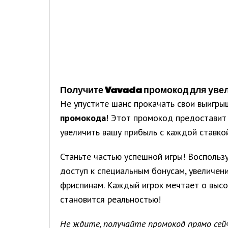
Получите Vavada промокод для ув
Не упустите шанс прокачать свои выигр
промокода
! Этот промокод предоставит
увеличить вашу прибыль с каждой ставкой
Станьте частью успешной игры! Восполь
доступ к специальным бонусам, увеличе
фриспинам. Каждый игрок мечтает о высо
становится реальностью!
Не ждите, получайте промокод прямо се