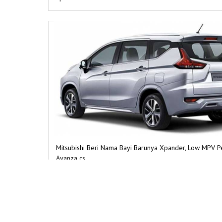
Mitsubishi Beri Nama Bayi Barunya Xpander, Low MPV P
Avanza cs
No M