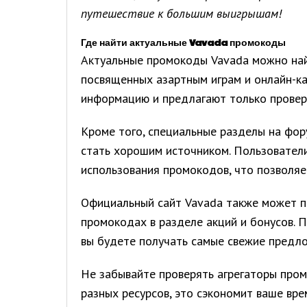
путешествие к большим выигрышам!
Где найти актуальные Vavada промокоды
Актуальные промокоды Vavada можно най
посвященных азартным играм и онлайн-ка
информацию и предлагают только провер
Кроме того, специальные разделы на фор
стать хорошим источником. Пользовател
использования промокодов, что позволя
Официальный сайт Vavada также может 
промокодах в разделе акций и бонусов. П
вы будете получать самые свежие предло
Не забывайте проверять агрегаторы про
разных ресурсов, это сэкономит ваше вре