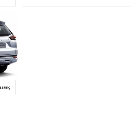
esaing
ore Posts Available.