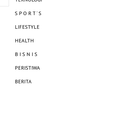
S P O R T ‘ S
LIFESTYLE
HEALTH
B I S N I S
PERISTIWA
BERITA
SMSI