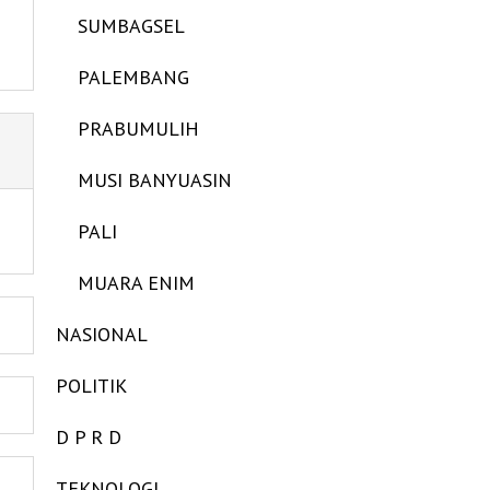
SUMBAGSEL
PALEMBANG
PRABUMULIH
MUSI BANYUASIN
PALI
MUARA ENIM
NASIONAL
POLITIK
D P R D
TEKNOLOGI