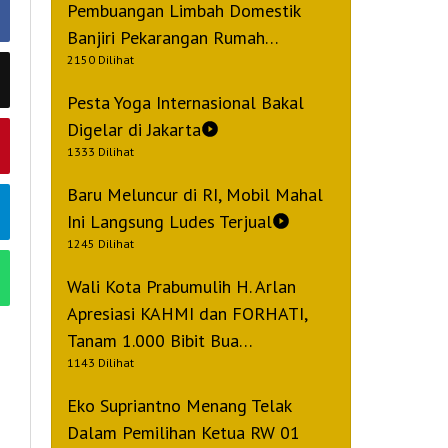
Pembuangan Limbah Domestik
Banjiri Pekarangan Rumah…
2150 Dilihat
Pesta Yoga Internasional Bakal
Digelar di Jakarta
1333 Dilihat
Baru Meluncur di RI, Mobil Mahal
Ini Langsung Ludes Terjual
1245 Dilihat
Wali Kota Prabumulih H. Arlan
Apresiasi KAHMI dan FORHATI,
Tanam 1.000 Bibit Bua…
1143 Dilihat
Eko Supriantno Menang Telak
Dalam Pemilihan Ketua RW 01