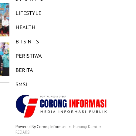
LIFESTYLE
HEALTH
B I S N I S
PERISTIWA
BERITA
SMSI
Powered By Corong Informasi
Hubungi Kami
REDAKSI