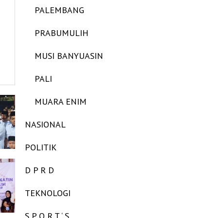
PALEMBANG
PRABUMULIH
MUSI BANYUASIN
PALI
MUARA ENIM
NASIONAL
POLITIK
D P R D
TEKNOLOGI
S P O R T ‘ S