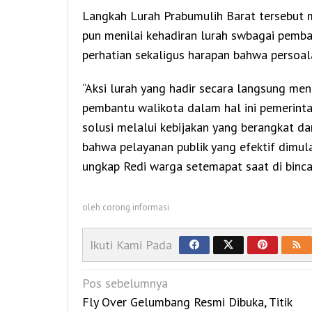
Langkah Lurah Prabumulih Barat tersebut 
pun menilai kehadiran lurah swbagai pemb
perhatian sekaligus harapan bahwa persoal
“Aksi lurah yang hadir secara langsung m
pembantu walikota dalam hal ini pemerint
solusi melalui kebijakan yang berangkat d
bahwa pelayanan publik yang efektif dimula
ungkap Redi warga setemapat saat di binca
oleh
corong informasi
Ikuti Kami Pada
Navigasi
Pos sebelumnya
pos
Fly Over Gelumbang Resmi Dibuka, Titik