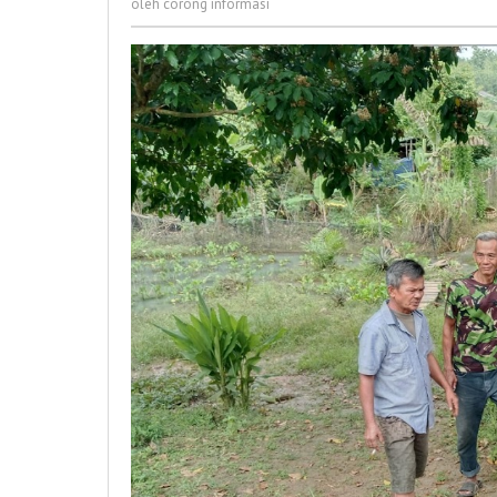
Langsung
oleh
corong informasi
informasi
Tangani
Keluhan
Warga