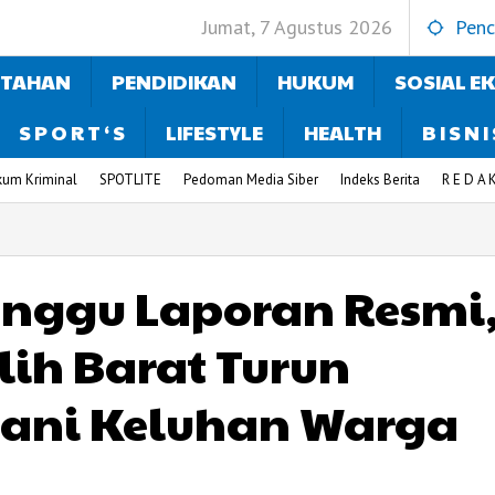
Jumat, 7 Agustus 2026
Penc
NTAHAN
PENDIDIKAN
HUKUM
SOSIAL E
S P O R T ‘ S
LIFESTYLE
HEALTH
B I S N I
kum Kriminal
SPOTLITE
Pedoman Media Siber
Indeks Berita
R E D A K
unggu Laporan Resmi
ih Barat Turun
ani Keluhan Warga
h