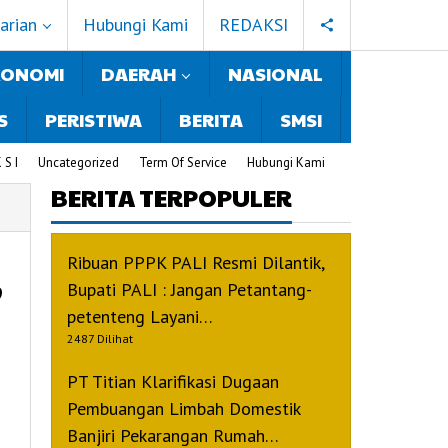
arian
Hubungi Kami
REDAKSI
KONOMI
DAERAH
NASIONAL
 S
PERISTIWA
BERITA
SMSI
 S I
Uncategorized
Term Of Service
Hubungi Kami
BERITA TERPOPULER
,
Ribuan PPPK PALI Resmi Dilantik,
Bupati PALI : Jangan Petantang-
petenteng Layani…
2487 Dilihat
PT Titian Klarifikasi Dugaan
Pembuangan Limbah Domestik
Banjiri Pekarangan Rumah…