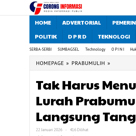
Lewati
ke
konten
HOME
ADVERTORIAL
PEMERI
POLITIK
D P R D
TEKNOLOGI
SERBA-SERBI
SUMBAGSEL
Technology
O P I N I
Hu
HOMEPAGE
»
PRABUMULIH
»
Tak
Harus
Tak Harus Men
Menunggu
Laporan
Lurah Prabumul
Resmi,
Lurah
Langsung Tang
Prabumuli
Barat
Turun
22 Januari 2026
oleh
-
416 Dilihat
corong