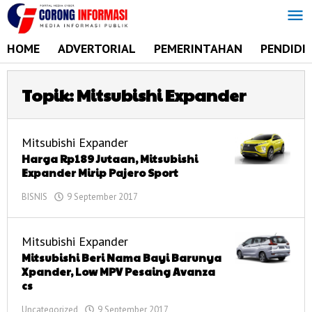
Lewati
ke
konten
HOME
ADVERTORIAL
PEMERINTAHAN
PENDIDI
Topik:
Mitsubishi Expander
Mitsubishi Expander
Harga Rp189 Jutaan, Mitsubishi
Expander Mirip Pajero Sport
BISNIS
9 September 2017
oleh
admin
Mitsubishi Expander
Mitsubishi Beri Nama Bayi Barunya
Xpander, Low MPV Pesaing Avanza
cs
Uncategorized
9 September 2017
oleh