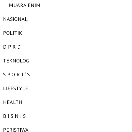
MUARA ENIM
NASIONAL
POLITIK
D P R D
TEKNOLOGI
S P O R T ‘ S
LIFESTYLE
HEALTH
B I S N I S
PERISTIWA