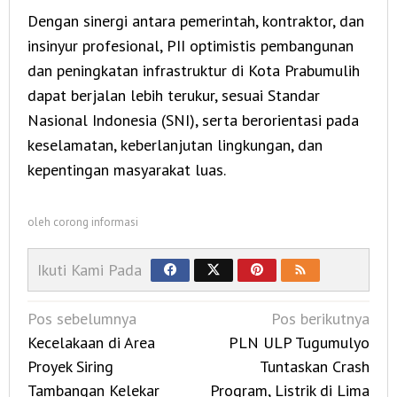
Dengan sinergi antara pemerintah, kontraktor, dan
insinyur profesional, PII optimistis pembangunan
dan peningkatan infrastruktur di Kota Prabumulih
dapat berjalan lebih terukur, sesuai Standar
Nasional Indonesia (SNI), serta berorientasi pada
keselamatan, keberlanjutan lingkungan, dan
kepentingan masyarakat luas.
oleh
corong informasi
Ikuti Kami Pada
Navigasi
Pos sebelumnya
Pos berikutnya
pos
Kecelakaan di Area
PLN ULP Tugumulyo
Proyek Siring
Tuntaskan Crash
Tambangan Kelekar
Program, Listrik di Lima