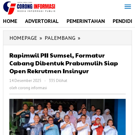
Lewati
ke
konten
HOME
ADVERTORIAL
PEMERINTAHAN
PENDIDI
HOMEPAGE
»
PALEMBANG
»
Rapimwil
PII
Sumsel,
Rapimwil PII Sumsel, Formatur
Cabang Dibentuk Prabumulih Siap
Formatur
Open Rekrutmen Insinyur
Cabang
Dibentuk
14 Desember 2025
oleh
-
335 Dilihat
Prabumulih
corong
oleh
corong informasi
informasi
Siap
Open
Rekrutmen
Insinyur